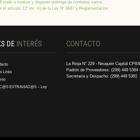
Estado a evaluar y disponer prórroga de contratos varios
 el artículo 12º inc. A) de la Ley Nº 0687 y Reglamentación
KS DE
INTERÉS
CONTACTO
La Rioja N° 229 - Neuquén Capital CP83
tacto
Padrón de Proveedores: (299) 449 5384 
s Links
Secretaría y Despacho: (299) 449 5381
reso
C@S EXTRAVIAD@S – Ley