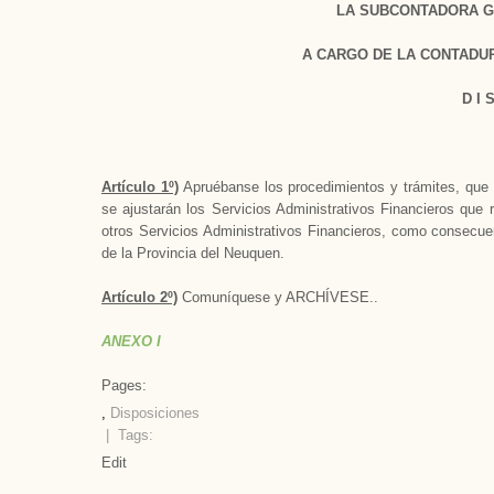
LA SUBCONTADORA G
A CARGO DE LA CONTADUR
D I 
Artículo 1º)
Apruébanse los procedimientos y trámites, que 
se ajustarán los Servicios Administrativos Financieros que
otros Servicios Administrativos Financieros, como consecuen
de la Provincia del Neuquen.
Artículo 2º)
Comuníquese y ARCHÍVESE..
ANEXO I
Pages:
,
Disposiciones
| Tags:
Edit