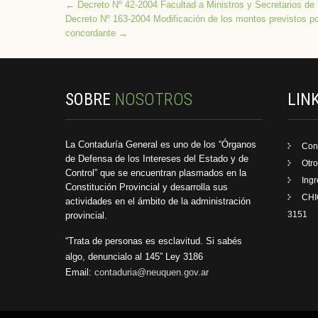
Post
←
Decreto Nº 42-2004 Facultad a Ministros y Secretarios de 
Decreto Nº 163-2004 Modificación de los montos previstos por
navigation
concordante
→
SOBRE
NOSOTROS
LIN
La Contaduría General es uno de los “Órganos
Con
de Defensa de los Intereses del Estado y de
Otro
Control” que se encuentran plasmados en la
Ing
Constitución Provincial y desarrolla sus
CHI
actividades en el ámbito de la administración
3151
provincial.
“Trata de personas es esclavitud. Si sabés
algo, denuncialo al 145” Ley 3186
Email:
contaduria@neuquen.gov.ar