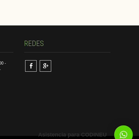
REDES
00 -
-
Asistencia para CODINEU