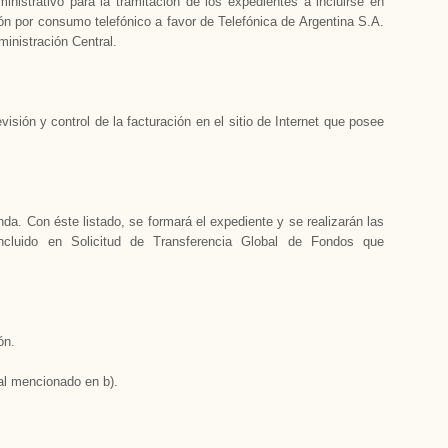
inistrativo para la tramitación de los expedientes a incluirse en
ón por consumo telefónico a favor de Telefónica de Argentina S.A.
ministración Central.
isión y control de la facturación en el sitio de Internet que posee
nda. Con éste listado, se formará el expediente y se realizarán las
incluido en Solicitud de Transferencia Global de Fondos que
ón.
al mencionado en b).