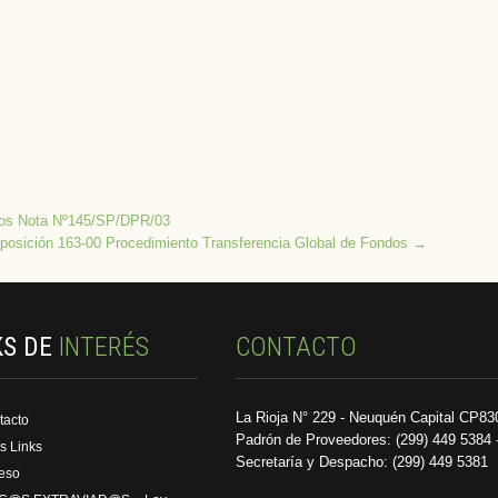
llos Nota Nº145/SP/DPR/03
sposición 163-00 Procedimiento Transferencia Global de Fondos
→
KS DE
INTERÉS
CONTACTO
La Rioja N° 229 - Neuquén Capital CP83
tacto
Padrón de Proveedores: (299) 449 5384 
s Links
Secretaría y Despacho: (299) 449 5381
reso