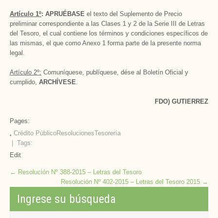
Artículo 1º
: APRUÉBASE
el texto del Suplemento de Precio
preliminar correspondiente a las Clases 1 y 2 de la Serie III de Letras
del Tesoro, el cual contiene los términos y condiciones específicos de
las mismas, el que como Anexo 1 forma parte de la presente norma
legal.
Artículo 2º:
Comuníquese, publíquese, dése al Boletín Oficial y
cumplido,
ARCHÍVESE
.
FDO) GUTIERREZ
Pages:
,
Crédito Público
Resoluciones
Tesorería
| Tags:
Edit
Post
←
Resolución Nº 388-2015 – Letras del Tesoro
Resolución Nº 402-2015 – Letras del Tesoro 2015
→
navigation
Ingrese su búsqueda