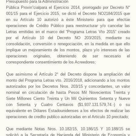
Presupuesto para la Administración
Pública Provin”cialpara el Ejercicio 2014, prorrogado por Decreto N°
001/15 para el Ejercicio 2015, se dictó el Decreto NO2184/2015 que
en su Artículo 10 autorizó a éste Ministerio para que efectúe
operaciones de Crédito Público para reestructurar y/o cancelar las
Letras emitidas en el marco del “Programa Letras Vto 2015” creado
por el Artículo 10 del Decreto NO 203/2015, mediante su
consolidación, conversión o renegociación, en la medida en que ello
implique un mejoramiento de los montos, plazo y/o intereses de las
operaciones originales, obteniendo de ser necesario el
correspondiente consentimiento de los Acreedores;
Que asimismo el Artículo 2° del Decreto dispone la ampliación del
monto del Programa Letras vto. 2016/2018, adicionando a los montos
autorizados por los Decretos Nros. 203/15 y concordantes, un valor
nominal en circulación de hasta Pesos Mil Novecientos Treinta y
Siete Millones Ciento Treinta y Un Mil Quinientos Setenta y Nueve
con Setenta y Cuatro Centavos ($1.937.131.579,74.-) o su
equivalente en Dólares Estadounidenses a los efectos de realizar las
operaciones de credlto publico autorizadas en el Articulo 10 precitado;
Que mediante Notas Nros. 10.182/15, 10.186/15 Y 10.188/15 se
solicitó a la Secretaría de Hacienda del Ministerio de Economía y