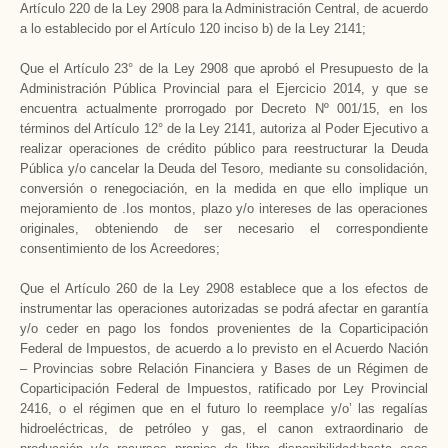
Artículo 220 de la Ley 2908 para la Administración Central, de acuerdo
a lo establecido por el Artículo 120 inciso b) de la Ley 2141;
Que el Artículo 23° de la Ley 2908 que aprobó el Presupuesto de la
Administración Pública Provincial para el Ejercicio 2014, y que se
encuentra actualmente prorrogado por Decreto Nº 001/15, en los
términos del Artículo 12° de la Ley 2141, autoriza al Poder Ejecutivo a
realizar operaciones de crédito público para reestructurar la Deuda
Pública y/o cancelar la Deuda del Tesoro, mediante su consolidación,
conversión o renegociación, en la medida en que ello implique un
mejoramiento de .Ios montos, plazo y/o intereses de las operaciones
originales, obteniendo de ser necesario el correspondiente
consentimiento de los Acreedores;
Que el Artículo 260 de la Ley 2908 establece que a los efectos de
instrumentar las operaciones autorizadas se podrá afectar en garantía
y/o ceder en pago los fondos provenientes de la Coparticipación
Federal de Impuestos, de acuerdo a lo previsto en el Acuerdo Nación
– Provincias sobre Relación Financiera y Bases de un Régimen de
Coparticipación Federal de Impuestos, ratificado por Ley Provincial
2416, o el régimen que en el futuro lo reemplace y/o’ las regalías
hidroeléctricas, de petróleo y gas, el canon extraordinario de