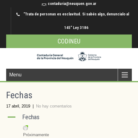
contaduria@neuquen.gov.ar
“Trata de personas es esclavitud. Si sabés algo, denuncialo al
145” Ley 3186
CODINEU
Menu
Fechas
17 abril, 2019
|
No hay comentarios
A
Fechas
Próximamente