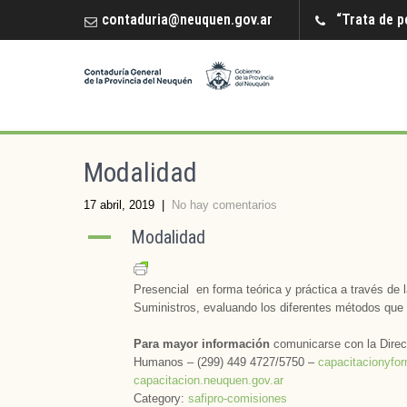
contaduria@neuquen.gov.ar
“Trata de p
Modalidad
17 abril, 2019
|
No hay comentarios
A
Modalidad
Presencial en forma teórica y práctica a través de
Suministros, evaluando los diferentes métodos que 
Para mayor información
comunicarse con la Direc
Humanos – (299) 449 4727/5750 –
capacitacionyfo
capacitacion.neuquen.gov.ar
Category:
safipro-comisiones