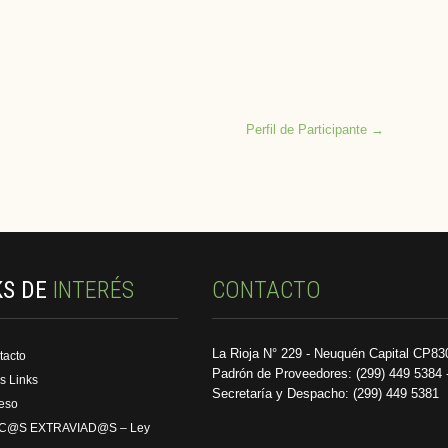
Perfil de Participante
→
KS DE
INTERÉS
CONTACTO
La Rioja N° 229 - Neuquén Capital CP83
tacto
Padrón de Proveedores: (299) 449 5384 
s Links
Secretaría y Despacho: (299) 449 5381
reso
C@S EXTRAVIAD@S – Ley