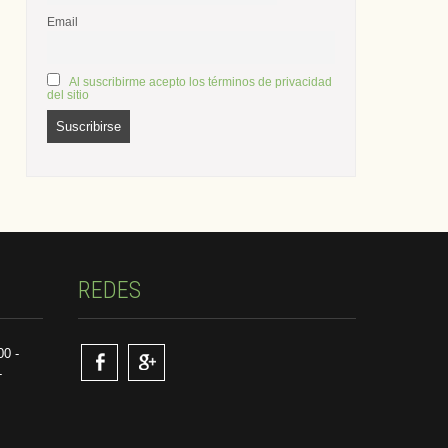
Email
Al suscribirme acepto los términos de privacidad
del sitio
REDES
00 -
-