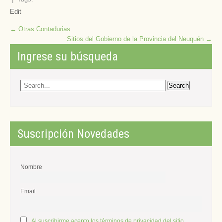
Edit
Post
←
Otras Contadurias
Sitios del Gobierno de la Provincia del Neuquén
→
navigation
Ingrese su búsqueda
Suscripción Novedades
Nombre
Email
Al suscribirme acepto los términos de privacidad del sitio