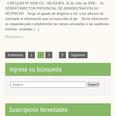
CIRCULAR Nº 02/08 CG.- NEUQUÉN, 31 de Julio de 2008.- AL
SEÑOR DIRECTOR PROVINCIAL DE ADMINISTRACION SU
DESPACHO Tengo el agrado de dirigirme a Ud. a los efectos de
solicitarle la información que se transcribe al pie. Dicha información
es requerida para cumplimentar las tareas vinculadas a las auditorias
internas, avaladas […]
Read More »
Paginación
Anteriores
1
2
3
…
5
Siguiente
de
entradas
Ingrese su búsqueda
Suscripción Novedades