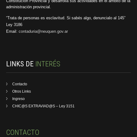
Constitución Provincial y desarrolla sus actividades en el ámbito de la
administración provincial.
“Trata de personas es esclavitud. Si sabés algo, denuncialo al 145”
Ley 3186
Email:
contaduria@neuquen.gov.ar
LINKS DE
INTERÉS
Contacto
Otros Links
Ingreso
CHIC@S EXTRAVIAD@S – Ley 3151
CONTACTO