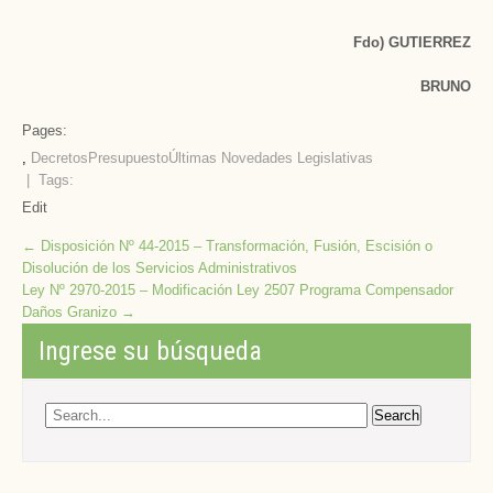
Fdo) GUTIERREZ
BRUNO
Pages:
,
Decretos
Presupuesto
Últimas Novedades Legislativas
| Tags:
Edit
Post
←
Disposición Nº 44-2015 – Transformación, Fusión, Escisión o
Disolución de los Servicios Administrativos
navigation
Ley Nº 2970-2015 – Modificación Ley 2507 Programa Compensador
Daños Granizo
→
Ingrese su búsqueda