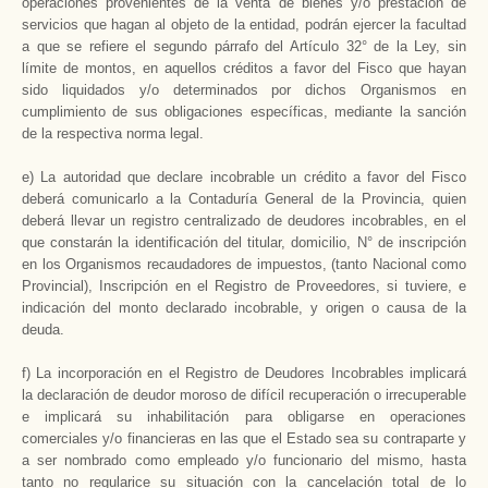
operaciones provenientes de la venta de bienes y/o prestación de
servicios que hagan al objeto de la entidad, podrán ejercer la facultad
a que se refiere el segundo párrafo del Artículo 32° de
la Ley
, sin
límite de montos, en aquellos créditos a favor del Fisco que hayan
sido liquidados y/o determinados por dichos Organismos en
cumplimiento de sus obligaciones específicas, mediante la sanción
de la respectiva norma legal.
e) La autoridad que declare incobrable un crédito a favor del Fisco
deberá comunicarlo a
la Contaduría General
de
la Provincia
, quien
deberá llevar un registro centralizado de deudores incobrables, en el
que constarán la identificación del titular, domicilio, N° de inscripción
en los Organismos recaudadores de impuestos, (tanto Nacional como
Provincial), Inscripción en el Registro de Proveedores, si tuviere, e
indicación del monto declarado incobrable, y origen o causa de la
deuda.
f) La incorporación en el Registro de Deudores Incobrables implicará
la declaración de deudor moroso de difícil recuperación o irrecuperable
e implicará su inhabilitación para obligarse en operaciones
comerciales y/o financieras en las que el Estado sea su contraparte y
a ser nombrado como empleado y/o funcionario del mismo, hasta
tanto no regularice su situación con la cancelación total de lo