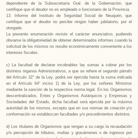
dependiente de
la Subsecretaría Gral.
de
la Gobernación
, que
certifique que el deudor no es empleado o funcionario de
la Provincia.
1
3. Informe del Instituto de Seguridad Social de Neuquén, que
certifique que el deudor no percibe ningún haber jubilatorio, por el
otorgado.
La presente enumeración reviste el carácter enunciativo, pudiendo
obviarse la obligatoriedad de obtener determinados informes cuando la
solicitud de los mismos no resulte económicamente conveniente a los
intereses fiscales.
c) La facultad de declarar incobrables las sumas a cobrar por los
distintos órganos Administrativos, a que se refiere el segundo párrafo
del Artículo 32° de
la Ley
, podrá ser ejercida hasta la suma indicada
en el Artículo 64° inciso 1) de
la Ley
, por los señores Ministros
mediante la sanción de la respectiva norma legal. En los Organismos
descentralizados, Entes y Organismos Autárquicos y Empresas y
Sociedades del Estado, dicha facultad será ejercida por la máxima
autoridad de los mismos, excepto que en sus normas de creación y/o
conformación se establezcan facultades y/o procedimientos distintos.
d) Los titulares de Organismos que tengan a su cargo la recaudación
y/o percepción de tributos, multas y gravámenes o de ingresos por