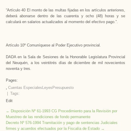
“Artículo 40 El monto de las multas fijadas en los artículos anteriores,
deberá abonarse dentro de las cuarenta y ocho (48) horas y se
calculará en salarios actualizados al momento del efectivo pago.”.
Artículo 10º Comuníquese al Poder Ejecutivo provincial.
DADA en la Sala de Sesiones de la Honorable Legislatura Provincial
del Neuquén, a los veintitrés días de diciembre de mil novecientos
noventa y tres.
Pages:
,
Cuentas Especiales
Leyes
Presupuesto
| Tags:
Edit
Post
←
Disposición Nº 61-1993 CG Procedimiento para la Revisión por
Muestreo de las rendiciones de fondo permanente
navigation
Decreto Nº 576-1994 Tramitación y pago de sentencias Judiciales
firmes y acuerdos efectuados por la Fiscalía de Estado
→