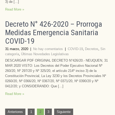
3) de […]
Read More »
Decreto N° 426-2020 – Prorroga
Medidas Emergencia Sanitaria
COVID-19
31 marzo, 2020
|
No hay comentarios
|
COVID-19
,
Decretos
,
Sin
categoría
,
Últimas Novedades Legislativas
DESCARGAR PDF ORIGINAL DECRETO N°426/20.- NEUQUEN, 31
MAR 2020 VISTO: Los Decretos del Poder Ejecutivo Nacional Nº
260/20, Nº 297/20 y Nº 325/20, el artículo 214º inciso 3) de la
Constitución Provincial, La Ley 3230 y los Decretos Provinciales Nº
0260/20, Nº 0366/20, Nº 0367/20, Nº 0371/20, Nº 0390/20 y Nº
0412/20; y CONSIDERANDO: Que […]
Read More »
Paginación
Anteriores
1
2
3
Siguiente