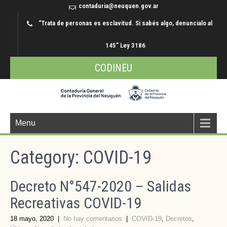
contaduria@neuquen.gov.ar
“Trata de personas es esclavitud. Si sabés algo, denuncialo al
145” Ley 3186
CODINEU
Menu
Category: COVID-19
Decreto N°547-2020 – Salidas
Recreativas COVID-19
18 mayo, 2020
|
No hay comentarios
|
COVID-19
,
Decretos
,