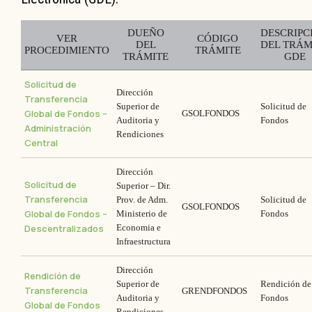
DUEÑO
DESCRIPC
VER
CÓDIGO
DEL
DEL TRÁM
PROCEDIMIENTO
TRÁMITE
TRÁMITE
GDE
Solicitud de
Dirección
Transferencia
Superior de
Solicitud de
Global de Fondos –
GSOLFONDOS
Auditoria y
Fondos
Administración
Rendiciones
Central
Dirección
Solicitud de
Superior – Dir.
Transferencia
Prov. de Adm.
Solicitud de
GSOLFONDOS
Global de Fondos –
Ministerio de
Fondos
Descentralizados
Economia e
Infraestructura
Dirección
Rendición de
Superior de
Rendición de
Transferencia
GRENDFONDOS
Auditoria y
Fondos
Global de Fondos
Rendiciones