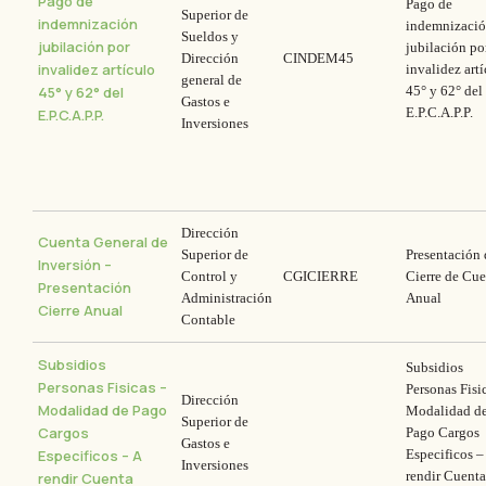
Pago de
Pago de
Superior de
indemnización
indemnizaci
Sueldos y
jubilación por
jubilación po
Dirección
CINDEM45
invalidez artículo
invalidez art
general de
45° y 62° del
45° y 62° del
Gastos e
E.P.C.A.P.P.
E.P.C.A.P.P.
Inversiones
Dirección
Cuenta General de
Superior de
Presentación 
Inversión –
Control y
CGICIERRE
Cierre de Cue
Presentación
Administración
Anual
Cierre Anual
Contable
Subsidios
Subsidios
Personas Fisicas –
Personas Fisi
Dirección
Modalidad de Pago
Modalidad d
Superior de
Cargos
Pago Cargos
Gastos e
Especificos – A
Especificos –
Inversiones
rendir Cuenta
rendir Cuenta